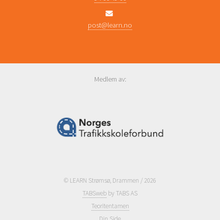
post@learn.no
Medlem av:
© LEARN Strømsø, Drammen / 2026
TABSweb
by TABS AS
Teoritentamen
Din Side