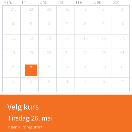
Man.
Tir.
Ons.
Tor.
Fre.
Lør.
Søn.
27.
28.
29.
30.
1.
2.
3.
4.
5.
6.
7.
8.
9.
10.
11.
12.
13.
14.
15.
16.
17.
18.
19.
20.
21.
22.
23.
24.
25.
26.
27.
28.
29.
30.
31.
1.
2.
3.
4.
5.
6.
7.
Velg kurs
Tirsdag 26. mai
Ingen kurs registrert