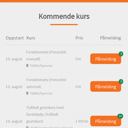
Kommende kurs
Oppstart
Kurs
Pris
Påmelding
Foreldremøte (Personbil
3
Påmelding
10. august
manuell)
0 kr
TEAMS/hjemme
Foreldremøte (Personbil
3
Påmelding
10. august
automat)
0 kr
TEAMS/hjemme
Trafikalt grunnkurs med
førstehjelp (Trafikalt
3+
Påmelding
10. august
grunnkurs)
1 950 kr
LEARN kontor Strømsø, Eliesons